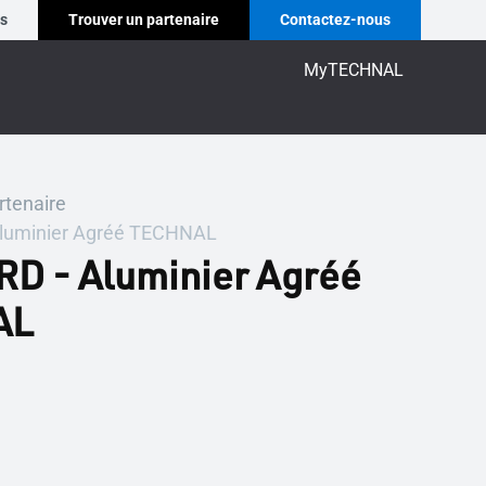
es
Trouver un partenaire
Contactez-nous
MyTECHNAL
rtenaire
luminier Agréé TECHNAL
D - Aluminier Agréé
AL