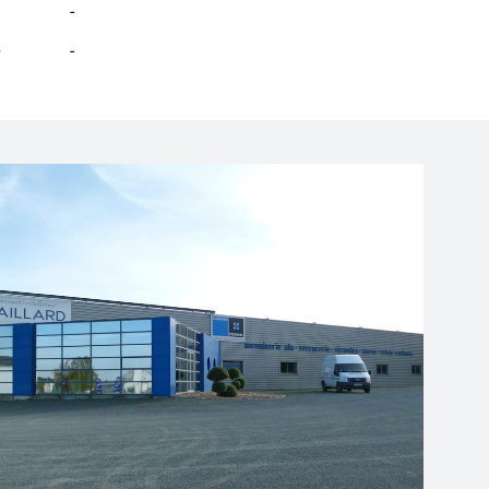
-
e
-