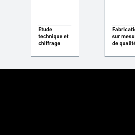
Etude
Fabricat
technique et
sur mesu
chiffrage
de qualit