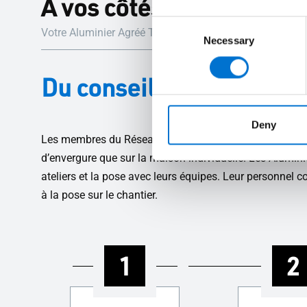
À vos côtés tout au long 
Consent
Votre Aluminier Agréé TECHNAL vous accompagne pas à 
Necessary
Selection
Du conseil à la pose, 
Deny
Les membres du Réseau des Aluminiers Agréés TECHNAL 
d’envergure que sur la maison individuelle. Les Alum
ateliers et la pose avec leurs équipes. Leur personnel 
à la pose sur le chantier.
1
2