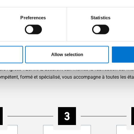
de votre projet
pas dans la réalisation de votre projet.
Preferences
Statistics
votre Aluminier TECHNAL vou
Allow selection
sont des entreprises indépendantes, à taille humaine, reconnu
iniers Agréés TECHNAL assurent eux-mêmes la fabrication sur-me
compétent, formé et spécialisé, vous accompagne à toutes les éta
3