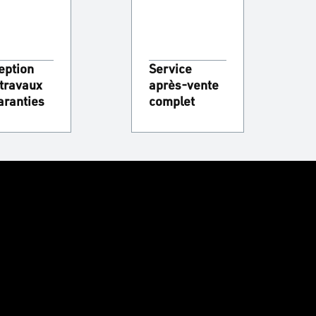
eption
Service
travaux
après-vente
aranties
complet