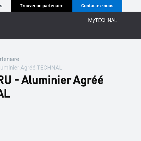
es
Trouver un partenaire
Contactez-nous
MyTECHNAL
rtenaire
luminier Agréé TECHNAL
U - Aluminier Agréé
AL