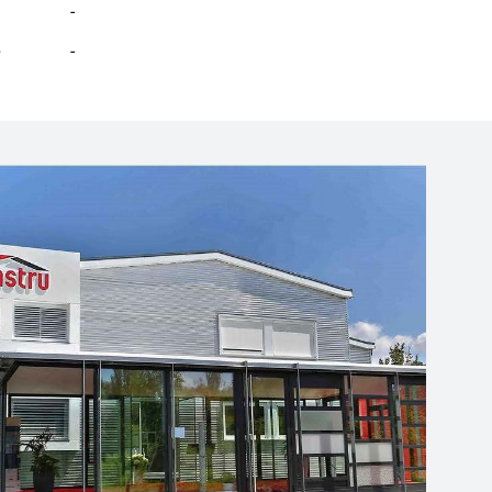
-
e
-