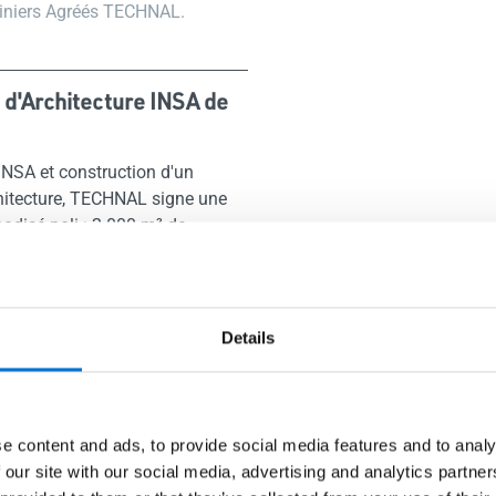
miniers Agréés TECHNAL.
 d'Architecture INSA de
’INSA et construction d'un
hitecture, TECHNAL signe une
disé poli : 2 000 m² de
0 m² de murs-rideaux GEODE
eliers vers l’extérieur, dans un
et structurée.
Details
e content and ads, to provide social media features and to analy
 our site with our social media, advertising and analytics partn