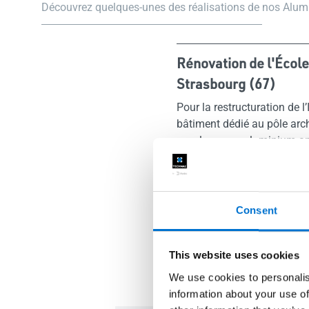
Découvrez quelques-unes des réalisations de nos Alu
Rénovation de l'École
Strasbourg (67)
Pour la restructuration de l
bâtiment dédié au pôle arc
enveloppe en aluminium ano
menuiseries SOLEAL et 20
ouvrent généreusement les at
esprit de frugalité élégante 
Consent
This website uses cookies
We use cookies to personalis
information about your use of