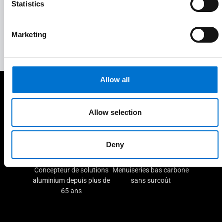
Statistics
Service après-vente complet
5
Marketing
Allow all
A vos côtés pour vos projets
Allow selection
Deny
Concepteur de solutions
Menuiseries bas carbone
aluminium depuis plus de
sans surcoût
65 ans