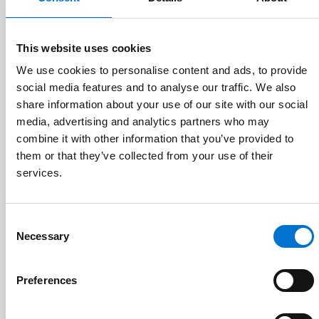
Aluminiers Agréés TECHNAL assurent eux-mêmes la
fabrication sur-mesure de vos menuiseries aluminium
dans leurs propres ateliers et la pose avec leurs équipes.
This website uses cookies
Leur personnel compétent, formé et spécialisé, vous
We use cookies to personalise content and ads, to provide
accompagne à toutes les étapes de votre projet, depuis la
social media features and to analyse our traffic. We also
conception sur ordinateur à la pose sur le chantier.
share information about your use of our site with our social
media, advertising and analytics partners who may
combine it with other information that you’ve provided to
them or that they’ve collected from your use of their
Etude technique et chiffrage
1
services.
Fabrication sur mesure de qualité
2
Consent
Necessary
Selection
Pose de qualité sur chantier
3
Preferences
Réception des travaux et garanties
4