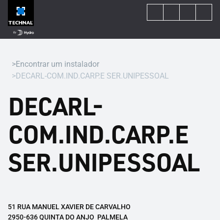
Encontrar um instalador
DECARL-COM.IND.CARP.E SER.UNIPESSOAL
DECARL-
COM.IND.CARP.E
SER.UNIPESSOAL
51 RUA MANUEL XAVIER DE CARVALHO
2950-636 QUINTA DO ANJO  PALMELA