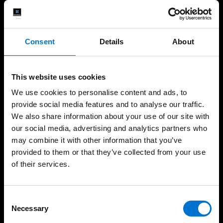
Janelas
Janelas de correr
Consent
Details
About
Portas
Fachadas
This website uses cookies
Vérandas
We use cookies to personalise content and ads, to
provide social media features and to analyse our traffic.
Guardas
We also share information about your use of our site with
Proteção solar
our social media, advertising and analytics partners who
may combine it with other information that you’ve
provided to them or that they’ve collected from your use
Serviços Profissionais
of their services.
Arquitetos
Consent
Promotores e construtores
Necessary
Selection