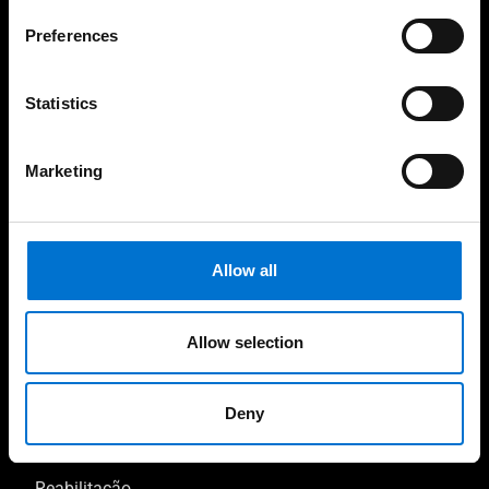
Fabricantes e instaladores
Preferences
A rede Aluminier TECHNAL
Statistics
Inspirações
Marketing
Habitação unifamiliar
Habitação coletiva
Allow all
Sustentabilidade
Lazer, turismo e transportes
Allow selection
Educação e cultura
Escritórios e lojas
Deny
Saúde e bem-estar
Reabilitação