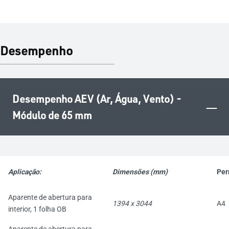
Desempenho
Desempenho AEV (Ar, Água, Vento) -
–
Módulo de 65 mm
Aplicação
:
Dimensões (mm)
Per
Aparente de abertura para
1394 x 3044
A4
interior, 1 folha OB