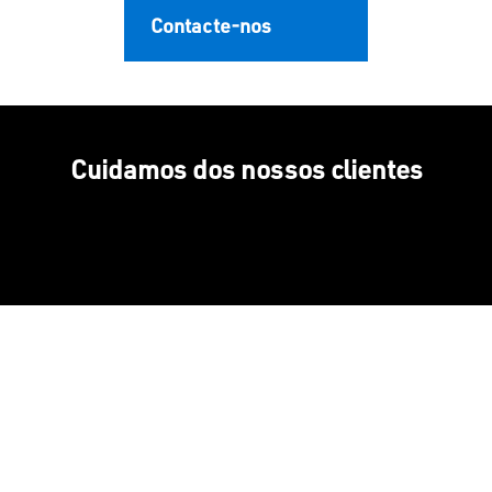
Contacte-nos
Cuidamos dos nossos clientes
Experiência consolidada e
Mais de 30 industriais da
demonstrável ao longo
rede Aluminier perto de si
do tempo
Soluções sustentáveis e
Presença internacional,