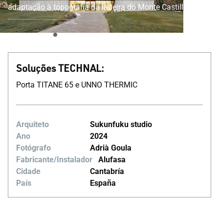
adaptação à topografia da ladeira do Monte Castillo.
Soluções TECHNAL:
Porta TITANE 65 e UNNO THERMIC
Arquiteto
Sukunfuku studio
Ano
2024
Fotógrafo
Adrià Goula
Fabricante/Instalador
Alufasa
Cidade
Cantabría
País
España