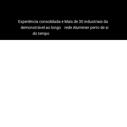
Experiência consolidada e
Mais de 30 industriais da
demonstrável ao longo
rede Aluminier perto de si
do tempo
Soluções sustentáveis e
Presença internacional,
ambientalmente
fabrico local
responsáveis
As nossas soluções
Janelas