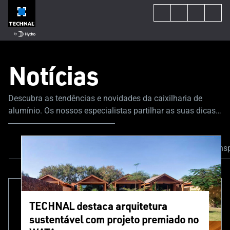
Notícias
Descubra as tendências e novidades da caixilharia de
alumínio. Os nossos especialistas partilhar as suas dicas e
conselho para o guiar ao longo de todo o projeto.
Conteúdo
Notícias e atualidades
Ins
TECHNAL destaca arquitetura
sustentável com projeto premiado no