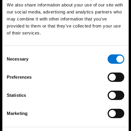
We also share information about your use of our site with
our social media, advertising and analytics partners who
may combine it with other information that you’ve
provided to them or that they’ve collected from your use
Experiência consolidada e
Mais de 30 industriais da
of their services.
demonstrável ao longo
rede Aluminier perto de si
do tempo
Consent
Necessary
Selection
Soluções sustentáveis e
Presença internacional,
Preferences
ambientalmente
fabrico local
responsáveis
Statistics
Marketing
As nossas soluções