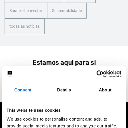
Saúde e bem-estar
Sustentabilidade
todas as notícias
Estamos aqui para si
Contacte-nos
Consent
Details
About
This website uses cookies
Cuidamos dos nossos clientes
We use cookies to personalise content and ads, to
provide social media features and to analyse our traffic.