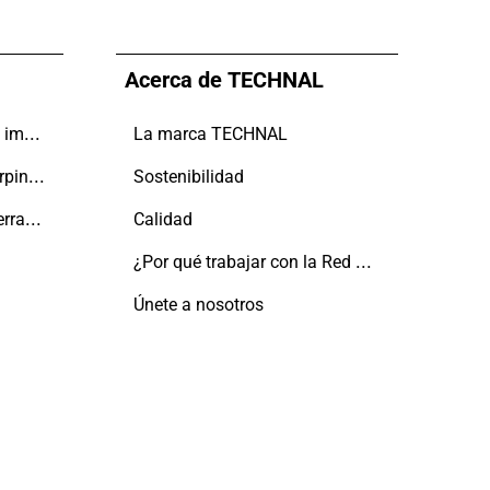
Acerca de TECHNAL
Más posibilidades, menos impacto
La marca TECHNAL
El mantenimiento de la carpintería
Sostenibilidad
Arquitectura líquida con cerramientos TECHNAL
Calidad
¿Por qué trabajar con la Red Aluminier TECHNAL?
Únete a nosotros