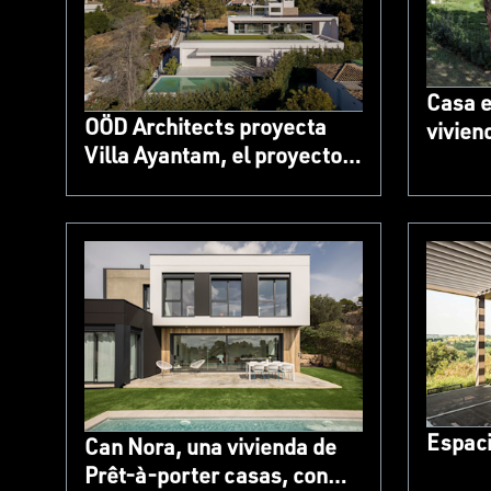
Casa e
OÖD Architects proyecta
vivien
Villa Ayantam, el proyecto
paisaj
residencial BREEAM
Excepcional, con sistemas
TECHNAL
Espaci
Can Nora, una vivienda de
Prêt-à-porter casas, con