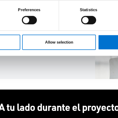
hora de elegir los
 aluminio más
Preferences
Statistics
es y te acompañarán
ejecución y fabricación
do con un único
Allow selection
A tu lado durante el proyect