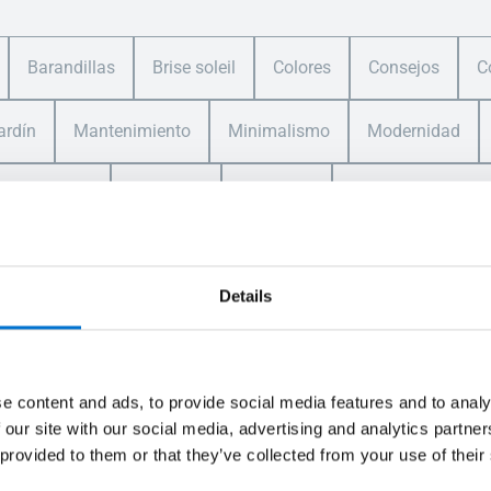
Barandillas
Brise soleil
Colores
Consejos
C
ardín
Mantenimiento
Minimalismo
Modernidad
a correderas
Ventanas
Verandas
Vivienda Colectiv
Details
royecto en mente?
e content and ads, to provide social media features and to analy
 our site with our social media, advertising and analytics partn
 provided to them or that they’ve collected from your use of their
 Red Aluminier