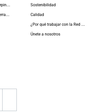
El mantenimiento de la carpintería
Sostenibilidad
Arquitectura líquida con cerramientos TECHNAL
Calidad
¿Por qué trabajar con la Red Aluminier TECHNAL?
Únete a nosotros
ram
outube
linkedin