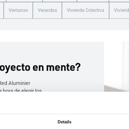
Ventanas
Verandas
Vivienda Colectiva
Viviend
royecto en mente?
 Red Aluminier
hora de elegir los
 aluminio más
es y te acompañarán
ejecución y fabricación
do con un único
Details