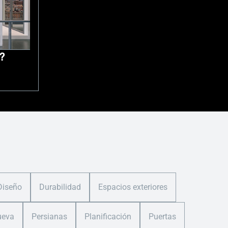
?
Diseño
Durabilidad
Espacios exteriores
ueva
Persianas
Planificación
Puertas