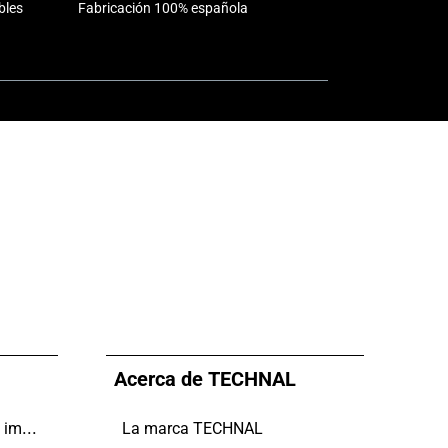
bles
Fabricación 100% española
Acerca de TECHNAL
Más posibilidades, menos impacto
La marca TECHNAL