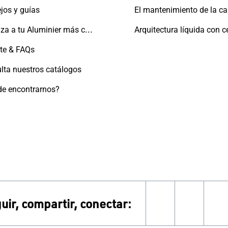
jos y guías
Localiza a tu Aluminier más cercano
te & FAQs
lta nuestros catálogos
e encontrarnos?
uir, compartir, conectar:
facebook
instag
y