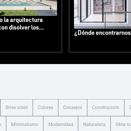
 la arquitectura
con disolver los
¿Dónde encontrarnos
 entre el interior y el
or con sistemas
NAL
Brise soleil
Colores
Consejos
Construcción
o
Minimalismo
Modernidad
Naturaleza
Obra n