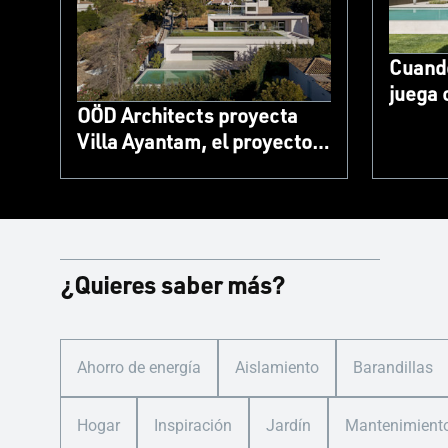
Cuando
juega 
OÖD Architects proyecta
límites
Villa Ayantam, el proyecto
exteri
residencial BREEAM
TECH
Excepcional, con sistemas
TECHNAL
¿Quieres saber más?
Ahorro de energía
Aislamiento
Barandillas
Hogar
Inspiración
Jardín
Mantenimient