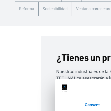
Reforma
Sostenibilidad
Ventana correderas
¿Tienes un p
Nuestros industriales de la
TECHNAL te asesorarán a la 
sistemas de carpintería de
adecuados a tus necesidad
durante todo el proceso de 
hasta la puesta en obra. To
Consent