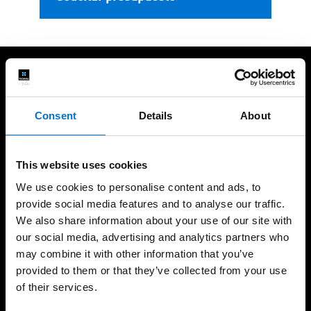
A tu lado durante el proyecto
Consent
Details
About
This website uses cookies
Una experiencia
190 industriales de la Red
We use cookies to personalise content and ads, to
consolidada y
Aluminier TECHNAL cerca
provide social media features and to analyse our traffic.
demostrable en el tiempo
de ti
We also share information about your use of our site with
our social media, advertising and analytics partners who
may combine it with other information that you’ve
provided to them or that they’ve collected from your use
of their services.
Soluciones sostenibles y
Fabricación 100%
responsables con el
española