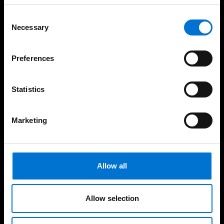
medio ambiente
Consent
Necessary
Selection
Preferences
Nuestras soluciones
Statistics
Ventanas practicables
Ventanas correderas
Marketing
Puertas
Protección solar
Allow all
Barandillas
Verandas
Allow selection
Textura y color