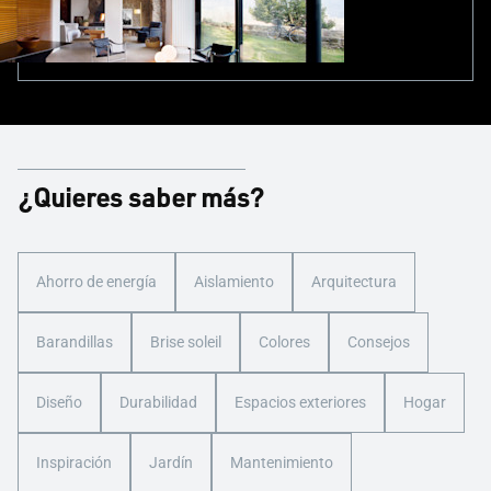
¿Quieres saber más?
Ahorro de energía
Aislamiento
Arquitectura
Barandillas
Brise soleil
Colores
Consejos
Diseño
Durabilidad
Espacios exteriores
Hogar
Inspiración
Jardín
Mantenimiento