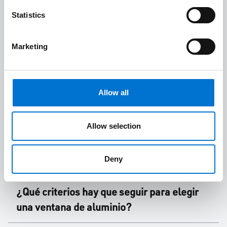
complementa la composición arquitectónica de
Statistics
toda edificación contemporánea.
Marketing
Durabilidad en el tiempo
. La resistencia a las
deformaciones del aluminio, aleja la necesidad
de renovar las ventanas en muchos años.
Allow all
Seguridad
. El aluminio es un material
ignífugo, es decir, no es combustible y, por lo
Allow selection
tanto, no es un buen propagador de incendios.
Deny
¿Qué criterios hay que seguir para elegir
una ventana de aluminio?