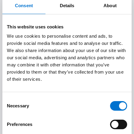
Consent
Details
About
Ahorro energético
. En momentos en que
existen restricciones en el suministro de
energía, la conservación del microclima se
This website uses cookies
confía a materiales con características
We use cookies to personalise content and ads, to
específicas. La combinación vidrio y aluminio se
provide social media features and to analyse our traffic.
presenta como la alternativa perfecta ante
We also share information about your use of our site with
our social media, advertising and analytics partners who
pérdidas energéticas.
may combine it with other information that you’ve
provided to them or that they’ve collected from your use
Máxima entrada de luz
. Gracias a su
of their services.
resistencia a deformaciones, la colocación de
ventanas de aluminio permite elegir perfiles
metálicos de poco espesor, por lo que la
Consent
Necessary
superficie del paso de luz será más amplia.
Selection
Grandes posibilidades estéticas
. Con la
Preferences
instalación de ventanas de aluminio se