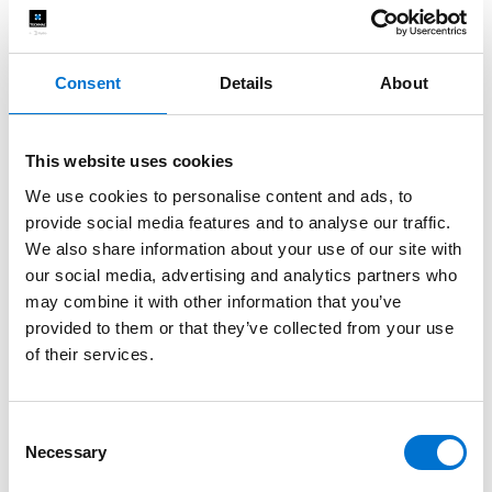
Consent
Details
About
This website uses cookies
We use cookies to personalise content and ads, to
provide social media features and to analyse our traffic.
We also share information about your use of our site with
our social media, advertising and analytics partners who
may combine it with other information that you’ve
provided to them or that they’ve collected from your use
of their services.
Ventanas de aluminio TECHNAL para
baños: máximas prestaciones para
Consent
mejorar tu confort
Necessary
Selection