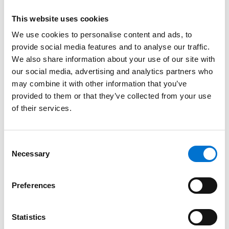
reciclado de pre-consumo, y que contribuye a desarrollar la
economía circular. La consecuencia del emplear la nueva
This website uses cookies
gama SOLEAL Next con Hydro CIRCAL®, con una baja
We use cookies to personalise content and ads, to
transmitancia térmica, es la reducción drástica de
provide social media features and to analyse our traffic.
emisiones, que llega a más del 70%, si se compara con la
We also share information about your use of our site with
huella de carbono media del aluminio consumido en
our social media, advertising and analytics partners who
may combine it with other information that you’ve
Europa, de 8,6 kg CO2 por kg de aluminio. Con sus 2,3 kg
provided to them or that they’ve collected from your use
de CO2 por kg de material, Hydro CIRCAL® es actualmente
of their services.
el aluminio con una de las menores emisiones del
mercado. Y el objetivo es reducirlas hasta el reciclaje
posconsumo total. El uso de Hydro CIRCAL contribuye así
Consent
de una forma muy eficaz a construir edificios sostenibles
Necessary
Selection
que pueden optar a las más prestigiosas certificaciones
medioambientales como LEED, BREAM, WELL, VERDE, o
Preferences
LEVEL(s). SOLEAL NEXT además está realizada con
múltiples componentes reciclados, libres PVC.
Statistics
Actualmente, está en proceso de certificación Cradle to