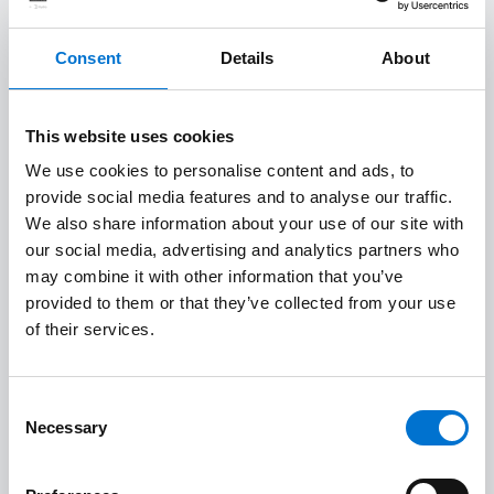
TECHNAL, fabricante de carpintería de aluminio,
encontrará barandillas eco-responsables.
Consent
Details
About
Combinando diseño y rendimiento, nuestras
barandillas no hacen distinciones entre estética
This website uses cookies
y tecnología. Además, tendrás la posibilidad de
instalar barandillas a medida. También son
We use cookies to personalise content and ads, to
fáciles de mantener, por lo que será un placer
provide social media features and to analyse our traffic.
We also share information about your use of our site with
utilizarlas todos los días. Con casi 40 años de
our social media, advertising and analytics partners who
experiencia, nuestra red de industriales
may combine it with other information that you’ve
homologados Aluminier TECHNAL aporta toda
provided to them or that they’ve collected from your use
su experiencia para ofrecerte barandillas de
of their services.
aluminio de alta gama.
Aunque la seguridad es la principal razón para
Consent
Necessary
Selection
instalar una barandilla de aluminio, las
barandillas TECHNAL tienen una firma visual