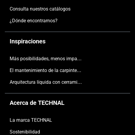
dará a tu casa un estilo industrial. Por último,
Consulta nuestros catálogos
puedes optar por barandillas de aluminio con
relleno de cruz de San Andrés para un aspecto
¿Dónde encontrarnos?
atemporal. Puedes colocar el relleno en el
exterior, en el interior o entre los postes, como
Inspiraciones
prefieras.
Más posibilidades, menos impacto
El mantenimiento de la carpintería
Arquitectura líquida con cerramientos TECHNAL
Acerca de TECHNAL
La marca TECHNAL
Sostenibilidad