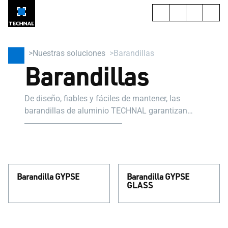
Nuestras soluciones
Barandillas
Barandillas
De diseño, fiables y fáciles de mantener, las
barandillas de aluminio TECHNAL garantizan
exteriores seguros que combinan con el estilo
arquitectónico de tu casa.
Barandilla GYPSE
Barandilla GYPSE
GLASS