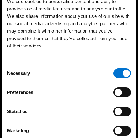
We use cookies to personalise content and ads, to
provide social media features and to analyse our traffic.
Nuestras soluciones
We also share information about your use of our site with
our social media, advertising and analytics partners who
may combine it with other information that you’ve
Ventanas practicables
provided to them or that they’ve collected from your use
Ventanas correderas
of their services.
Puertas
Consent
Protección solar
Necessary
Selection
Barandillas
Preferences
Verandas
Textura y color
Statistics
Tu proyecto
Marketing