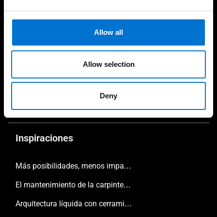
Configura tu proyecto
Consejos y guías
Allow all
Localiza a tu Aluminier más cercano
Allow selection
Soporte & FAQs
Consulta nuestros catálogos
Deny
¿Dónde encontrarnos?
Inspiraciones
Más posibilidades, menos impacto
El mantenimiento de la carpintería
Arquitectura líquida con cerramientos TECHNAL