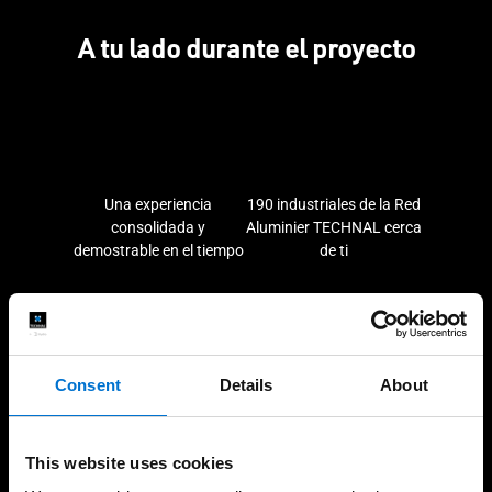
A tu lado durante el proyecto
Una experiencia
190 industriales de la Red
consolidada y
Aluminier TECHNAL cerca
demostrable en el tiempo
de ti
Soluciones sostenibles y
Fabricación 100%
Consent
Details
About
responsables con el
española
medio ambiente
This website uses cookies