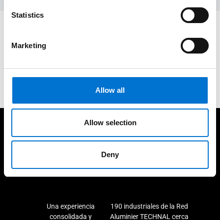
Statistics
¿Tienes un proyecto en mente?
Marketing
Solicitar presupuesto
Allow all
Allow selection
A tu lado durante el proyecto
Deny
Una experiencia
190 industriales de la Red
consolidada y
Aluminier TECHNAL cerca