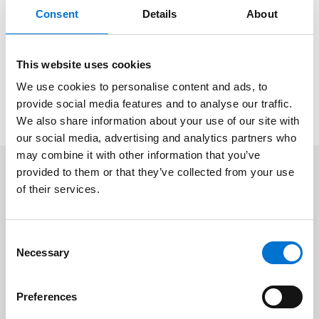
Consent
Details
About
menos, un 75% de aluminio reciclado proveniente de
ventanas al final de su vida útil. El resultado es un
aluminio con una de las huellas de carbono más bajas del
This website uses cookies
mercado a nivel mundial: 2,3 kg de CO2/kg de aluminio (la
We use cookies to personalise content and ads, to
media europea se sitúa en 8,63 kg de CO2/kg de aluminio).
provide social media features and to analyse our traffic.
We also share information about your use of our site with
our social media, advertising and analytics partners who
may combine it with other information that you’ve
provided to them or that they’ve collected from your use
¿Quieres saber más?
of their services.
Consent
Vivienda Unifamiliar
Obra nueva
Necessary
Selection
Espacios exteriores
Modernidad
Naturaleza
Preferences