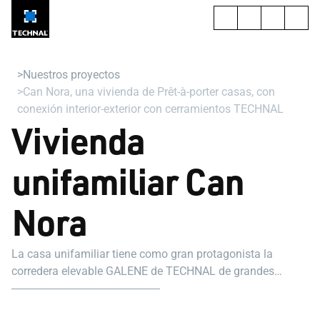
Nuestros proyectos
Can Nora, una vivienda de Prêt-à-porter casas, con
conexión interior-exterior con cerramientos TECHNAL
Vivienda
unifamiliar Can
Nora
La casa unifamiliar tiene como gran protagonista la
corredera elevable GALENE de TECHNAL de grandes
dimensiones, además de emplear la gama SOLEAL en los
huecos fijos y practicables.