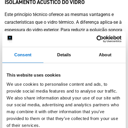
ISOLAMENTO ACÚSTICO DO VIDRO
Este princípio técnico oferece as mesmas vantagens e
características que o vidro térmico. A diferença aplica-se à
espessura do vidro exterior. Para reduzir a poluição sonora
(estradas movimentadas, tráfego automóvel, etc.), a
espessura do vidro exterior é aumentada de 4 mm para 10
mm, reduzindo assim a almofada de ar de 16 mm para 10
Consent
Details
About
mm. O vidro duplo é, portanto, 4/10/10.
VIDROS DE SEGURANÇA
This website uses cookies
We use cookies to personalise content and ads, to
O vidro de segurança combina o vidro térmico com o vidro
provide social media features and to analyse our traffic.
de segurança laminado (várias folhas de vidro coladas
We also share information about your use of our site with
com uma película de plástico transparente).
our social media, advertising and analytics partners who
may combine it with other information that you’ve
VIDRO TRIPLO
provided to them or that they’ve collected from your use
Também estão disponíveis combinações de vidro duplo
of their services.