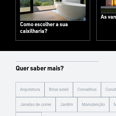
As van
Como escolher a sua
caixilharia?
Quer saber mais?
Arquitetura
Brise soleil
Conselhos
Const
Janelas de correr
Jardim
Manutenção
M