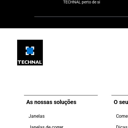
TECHNAL perto de si
As nossas soluções
O seu
Janelas
Comec
Janelas de correr
Dicas