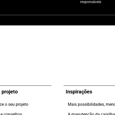
responsáveis
 projeto
Inspirações
e o seu projeto
 e conselhos
A manutenção da caixilha