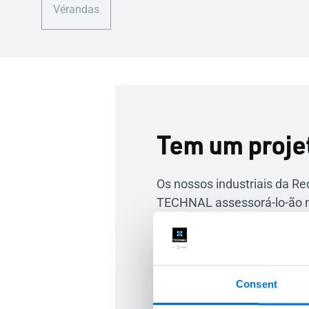
Vérandas
Tem um proje
Os nossos industriais da Re
TECHNAL assessorá-lo-ão n
sistemas de caixilharia de 
adequados às suas necess
lo-ão durante a execução e 
instalação. Tudo com um obj
Consent
satisfação.