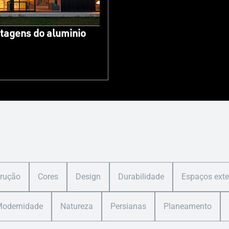
tagens do aluminio
rução
Cores
Design
Durabilidade
Espaços exte
odernidade
Natureza
Persianas
Planeamento