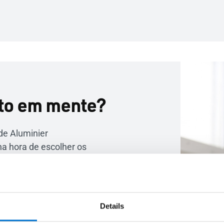
to em mente?
de Aluminier
a hora de escolher os
alumínio mais
idades e acompanhá-
fabrico até à
etivo único: a sua
Details