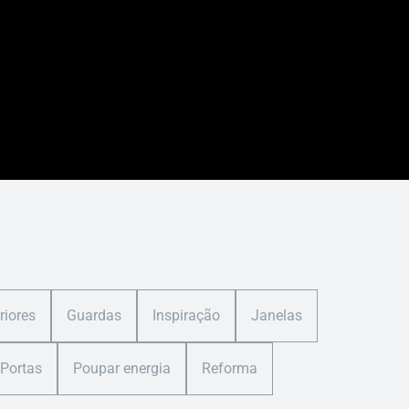
riores
Guardas
Inspiração
Janelas
Portas
Poupar energia
Reforma