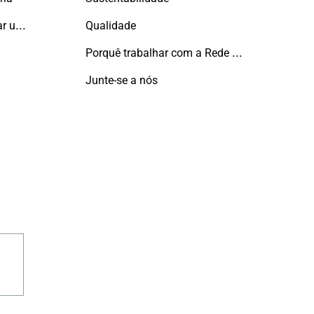
Capacidade de transformar uma tipologia tradicional, convencional, num espaço inspirador.
Qualidade
Porquê trabalhar com a Rede Aluminier TECHNAL?
Junte-se a nós
ube
instagram