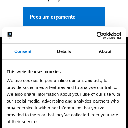
Peça um orçamento
Consent
Details
About
Ao seu lado durante o projeto
This website uses cookies
We use cookies to personalise content and ads, to
provide social media features and to analyse our traffic.
We also share information about your use of our site with
Mais de 30 industriais da
Anos de experiência
Rede Aluminier TECHNAL
our social media, advertising and analytics partners who
perto de si
may combine it with other information that you’ve
provided to them or that they’ve collected from your use
of their services.