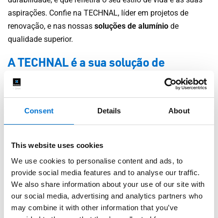
aspirações. Confie na TECHNAL, líder em projetos de
renovação, e nas nossas
soluções de alumínio
de
qualidade superior.
A TECHNAL é a sua solução de
confiança para projetos de renovação
de casas
Consent
Details
About
Não espere mais e deixe-nos dar vida ao seu
projeto de
renovação
. Pode entrar em contacto com a rede Aluminier,
This website uses cookies
com instaladores para a renovação da sua moradia ou
apartamento, e descubra como podemos ajudar a
dar vida
We use cookies to personalise content and ads, to
provide social media features and to analyse our traffic.
ao seu projeto
. Com a TECHNAL, beneficiará de um
We also share information about your use of our site with
conhecimento inigualável, de uma qualidade superior e de
our social media, advertising and analytics partners who
uma estética excecional num projeto de renovação de
may combine it with other information that you’ve
casa à medida das suas expectativas. Entendemos que o