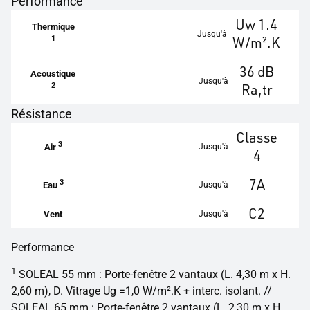
Performance
Uw 1.4
Thermique
Jusqu'à
1
W/m².K
36 dB
Acoustique
Jusqu'à
2
Ra,tr
Résistance
Classe
3
Jusqu'à
Air
4
7A
3
Jusqu'à
Eau
C2
Jusqu'à
Vent
Performance
1
SOLEAL 55 mm : Porte-fenêtre 2 vantaux (L. 4,30 m x H.
2,60 m), D. Vitrage Ug =1,0 W/m².K + interc. isolant. //
SOLEAL 65 mm : Porte-fenêtre 2 vantaux (L. 2,30 m x H.