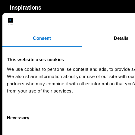
Inspirations
Le nouveau catalogue TECHNAL est arrivé
Entretenir vos menuiseries
Consent
Details
Une maison sur le lac
This website uses cookies
TECHNAL
We use cookies to personalise content and ads, to provide soc
We also share information about your use of our site with our
partners who may combine it with other information that you’v
La marque TECHNAL
from your use of their services.
Qualité
Design & Innovation
Consent
Necessary
Selection
Écoresponsabilité
Les Maisons de Lumière by TECHNAL