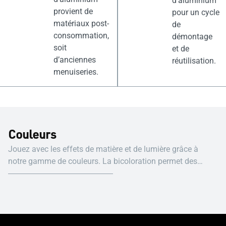
d’aluminium
provient de
pour un cycle
matériaux post-
de
consommation,
démontage
soit
et de
d’anciennes
réutilisation.
menuiseries.
Couleurs
Jouez avec les effets de matière et de lumière grâce à
notre gamme de couleurs. La bicoloration permet des
couleurs différentes entre intérieur et extérieur. Important :
sur les écrans d’ordinateur, les couleurs RAL n’apparaissent
pas totalement authentiques.