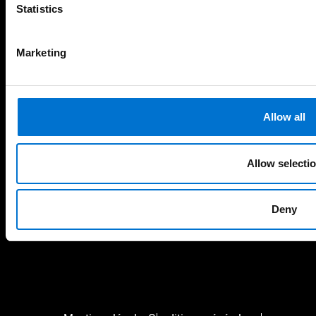
Statistics
Marketing
Suivez, partagez, imaginez :
Allow all
instagram
facebook
linkedin
youtube
Allow selecti
Deny