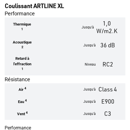
option).
Coulissant ARTLINE XL
Performance
1,0
Thermique
Jusqu'à
1
W/m2.K
Acoustique
36 dB
Jusqu'à
2
Retard à
RC2
l'effraction
Niveau
1
Résistance
Class 4
4
Jusqu'à
Air
E900
4
Jusqu'à
Eau
C3
4
Jusqu'à
Vent
Performance