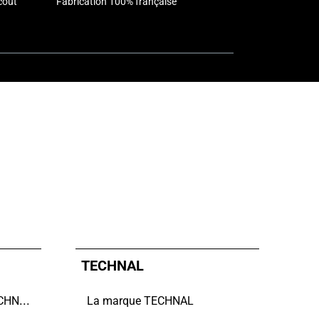
coût
Fabrication 100% française
TECHNAL
Le nouveau catalogue TECHNAL est arrivé
La marque TECHNAL