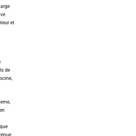
large
ive
rieur et
e
és de
scine,
erne,
 en
aque
nvenue