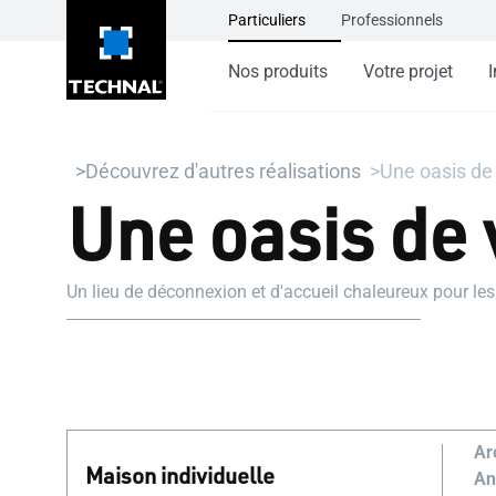
Particuliers
Professionnels
Nos produits
Votre projet
I
Découvrez d'autres réalisations
Une oasis d
Une oasis de
Un lieu de déconnexion et d'accueil chaleureux pour les
Ar
Maison individuelle
An