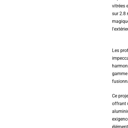
vitrées
sur 2.8 
magique 
l'extérie
Les prof
impeccab
harmoni
gamme f
fusionna
Ce proj
offrant 
alumini
exigenc
élément