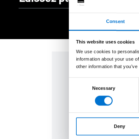
Consent
This website uses cookies
We use cookies to personalis
information about your use of
other information that you’ve
Vous avez un 
Consent
Necessary
Selection
Nos Aluminiers Agréés TE
accompagnent de A à Z, en t
réalisation de vos travaux d
prise de contact à la réalisat
Deny
Tout est mis en oeuvre avec 
votre satisfaction.