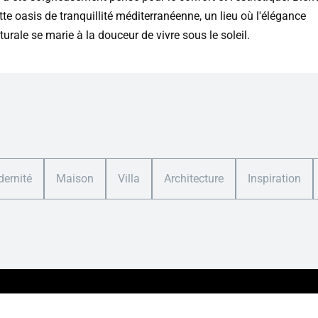
te oasis de tranquillité méditerranéenne, un lieu où l'élégance
turale se marie à la douceur de vivre sous le soleil.
ernité
Maison
Villa
Architecture
Inspiration
ation