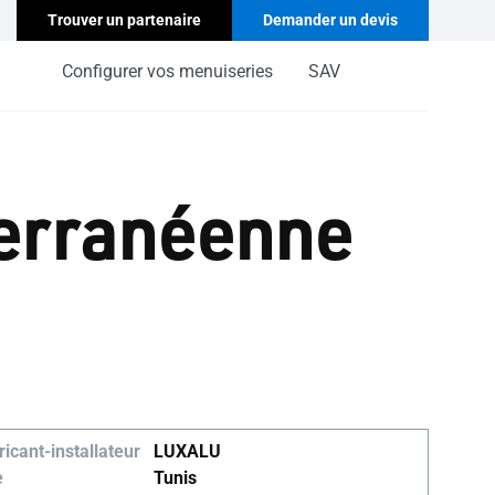
Trouver un partenaire
Demander un devis
Configurer vos menuiseries
SAV
terranéenne
icant-installateur
LUXALU
e
Tunis