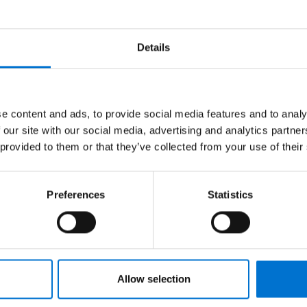
Details
e content and ads, to provide social media features and to analy
 our site with our social media, advertising and analytics partn
 provided to them or that they’ve collected from your use of their
projet ?
Preferences
Statistics
CHNAL vous
oute sérénité, dans la
e menuiseries, de la
ion finale du projet.
Allow selection
pour seul objectif :