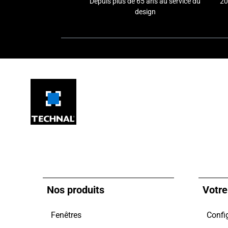
Depuis plus de 65 ans au service du
20
design
Nos produits
Votre
Fenêtres
Config