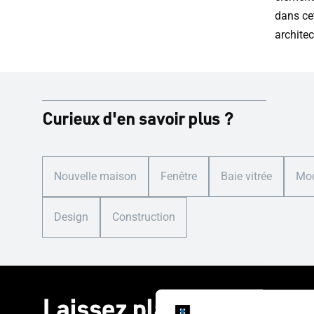
dans cet
architec
Curieux d'en savoir plus ?
Nouvelle maison
Fenêtre
Baie vitrée
Mod
Design
Construction
Laissez place à l'imagin