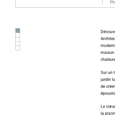
Ph
Découvr
Architec
modernit
maison ;
chaleur
Sur un t
jardin l
de créer
épousto
Le cœur 
la pisci