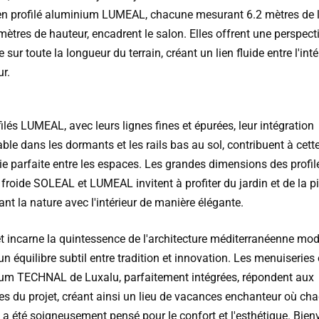
 en profilé aluminium LUMEAL, chacune mesurant 6.2 mètres de 
mètres de hauteur, encadrent le salon. Elles offrent une perspect
sur toute la longueur du terrain, créant un lien fluide entre l'inté
ur.
ilés LUMEAL, avec leurs lignes fines et épurées, leur intégration
le dans les dormants et les rails bas au sol, contribuent à cett
e parfaite entre les espaces. Les grandes dimensions des profil
roide SOLEAL et LUMEAL invitent à profiter du jardin et de la pi
nt la nature avec l'intérieur de manière élégante.
et incarne la quintessence de l'architecture méditerranéenne mod
un équilibre subtil entre tradition et innovation. Les menuiseries
um TECHNAL de Luxalu, parfaitement intégrées, répondent aux
es du projet, créant ainsi un lieu de vacances enchanteur où ch
 a été soigneusement pensé pour le confort et l'esthétique. Bie