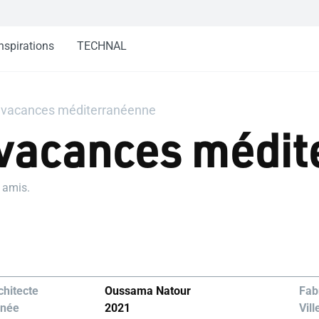
nspirations
TECHNAL
e vacances méditerranéenne
 vacances médi
 amis.
chitecte
Oussama Natour
Fabr
née
2021
Vill