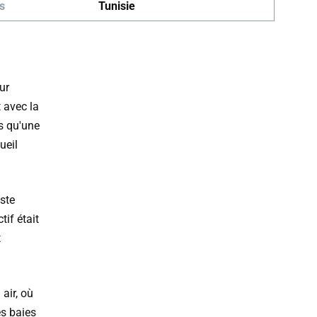
s
Tunisie
ur
 avec la
s qu'une
ueil
aste
tif était
t
 air, où
es baies