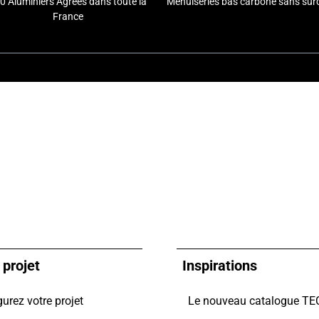
0 Aluminiers Agréés dans toute la
Menuiseries bas carbone sans sur
France
 projet
Inspirations
urez votre projet