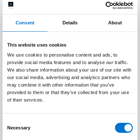
Desde el asesoramiento hasta la
Consent
Details
About
instalación, tu industrial Aluminier
TECHNAL a tu lado cada momento.
This website uses cookies
We use cookies to personalise content and ads, to
Los industriales de la Red Aluminier TECHNAL son
provide social media features and to analyse our traffic.
empresas independientes, reconocidas por su experiencia
We also share information about your use of our site with
tanto en proyectos a gran escala como en viviendas
our social media, advertising and analytics partners who
individuales. Fabrican los sistemas de carpintería de
may combine it with other information that you’ve
aluminio a medida en sus propios talleres y los instalan
provided to them or that they’ve collected from your use
ellos mismos con sus propios equipos. Su personal
of their services.
cualificado, formado y especializado te ayudará en todas
las fases del proyecto, desde el diseño hasta la instalación
Consent
en obra.
Necessary
Selection