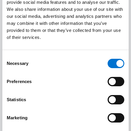
provide social media features and to analyse our traffic.
Tu industrial instalador Aluminier TECHNAL te guiará paso
We also share information about your use of our site with
a paso en cada fase del proyecto.
our social media, advertising and analytics partners who
may combine it with other information that you’ve
provided to them or that they’ve collected from your use
Desde el asesoramiento hasta la
of their services.
instalación, tu industrial Aluminier
TECHNAL a tu lado cada momento.
Consent
Necessary
Selection
Los industriales de la Red Aluminier TECHNAL son
empresas independientes, reconocidas por su experiencia
Preferences
tanto en proyectos a gran escala como en viviendas
individuales. Fabrican los sistemas de carpintería de
Statistics
aluminio a medida en sus propios talleres y los instalan
ellos mismos con sus propios equipos. Su personal
Marketing
cualificado, formado y especializado te ayudará en todas
las fases del proyecto, desde el diseño hasta la instalación