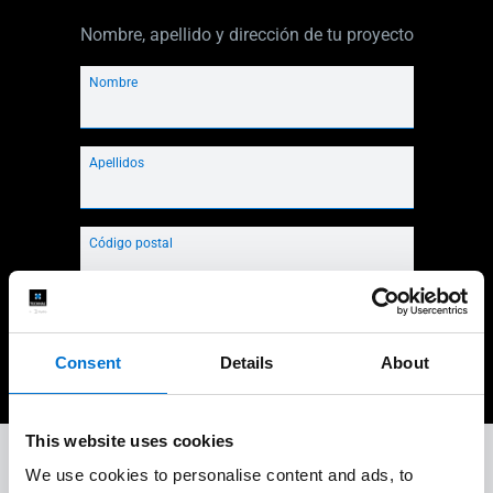
Nombre, apellido y dirección de tu proyecto
Nombre
Apellidos
Código postal
Próximo paso
Consent
Details
About
This website uses cookies
A tu lado durante todo el proyecto
We use cookies to personalise content and ads, to