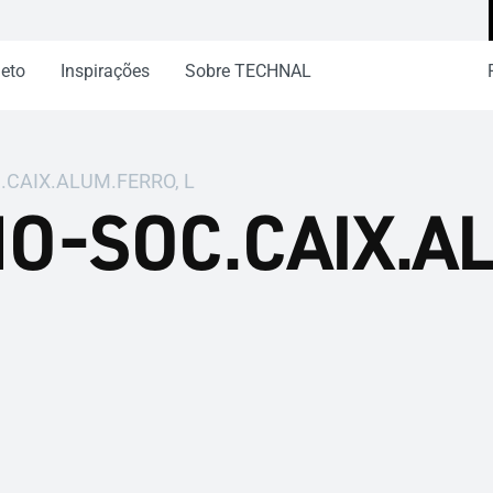
jeto
Inspirações
Sobre TECHNAL
.CAIX.ALUM.FERRO, L
HO-SOC.CAIX.A