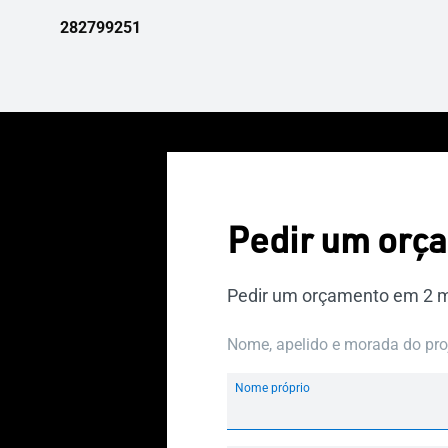
282799251
Pedir um orç
Pedir um orçamento em 2 
Nome, apelido e morada do pro
Nome próprio