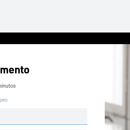
amento
minutos
jeto