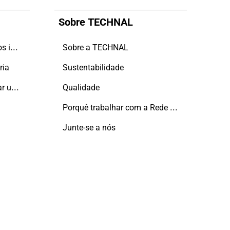
Sobre TECHNAL
Mais possibilidades, menos impacto
Sobre a TECHNAL
ria
Sustentabilidade
Capacidade de transformar uma tipologia tradicional, convencional, num espaço inspirador.
Qualidade
Porquê trabalhar com a Rede Aluminier TECHNAL?
Junte-se a nós