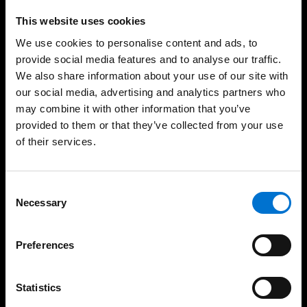
This website uses cookies
Soluções sustentáveis ​​e
Fabricação 100%
We use cookies to personalise content and ads, to
ambientalmente
portuguesa
responsáveis
provide social media features and to analyse our traffic.
We also share information about your use of our site with
our social media, advertising and analytics partners who
may combine it with other information that you’ve
provided to them or that they’ve collected from your use
As nossas soluções
of their services.
Janelas
Consent
Necessary
Selection
Janelas de correr
Portas
Preferences
Proteção solar
Guardas
Statistics