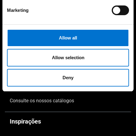
Vérandas
Marketing
Textura e cor
O seu projeto
Allow all
Comece o seu projeto
Allow selection
Dicas e conselhos
Consulte o Aluminier mais próximo
Deny
Support & FAQs
Consulte os nossos catálogos
Inspirações