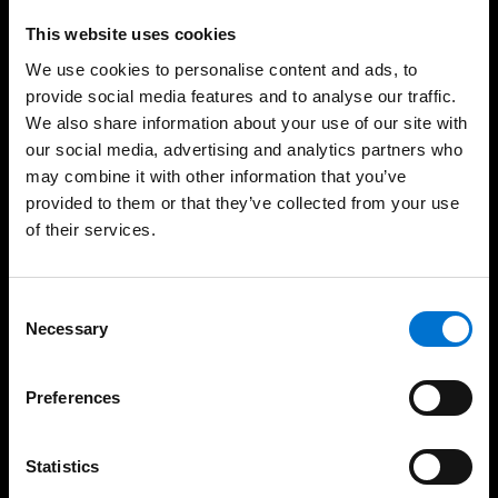
This website uses cookies
Soluções sustentáveis ​​e
Fabricação 100%
We use cookies to personalise content and ads, to
ambientalmente
portuguesa
responsáveis
provide social media features and to analyse our traffic.
We also share information about your use of our site with
our social media, advertising and analytics partners who
may combine it with other information that you’ve
provided to them or that they’ve collected from your use
As nossas soluções
of their services.
Janelas
Consent
Necessary
Selection
Janelas de correr
Portas
Preferences
Proteção solar
Guardas
Statistics