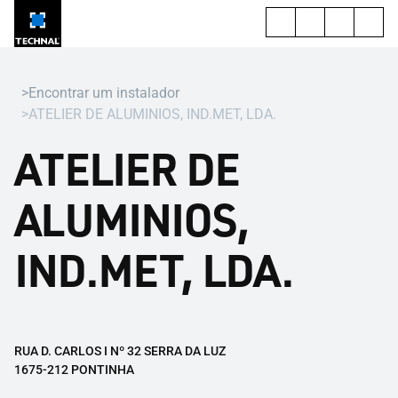
Encontrar um instalador
ATELIER DE ALUMINIOS, IND.MET, LDA.
ATELIER DE
ALUMINIOS,
IND.MET, LDA.
RUA D. CARLOS I Nº 32 SERRA DA LUZ
1675-212 PONTINHA