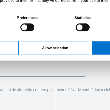
 provided to them or that they’ve collected from your use of their
RC3
Classe 4
7A
Preferences
Statistics
ar isolante (L 4,50 m x H 2,70 m)
 m x H 2,2 m)
Allow selection
terial de alumínio contém pelo menos 95% de conteúdos reciclá