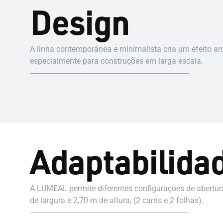
Design
A linha contemporânea e minimalista cria um efeito ar
especialmente para construções em larga escala.
Adaptabilida
A LUMEAL permite diferentes configurações de abertura
de largura e 2,70 m de altura, (2 carris e 2 folhas).