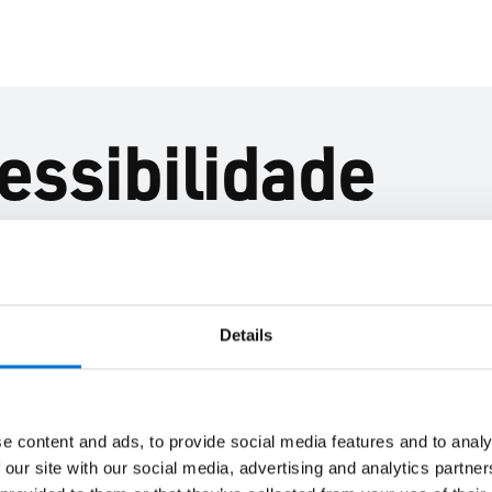
essibilidade
 ao roubo asseguram o conforto e a segurança
l, soleira reduzida e motorização (opcional).
Details
Resistência
e content and ads, to provide social media features and to analy
3
3
Segurança
Ar
Água
 our site with our social media, advertising and analytics partn
Nível
Até
Até