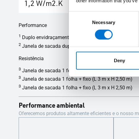
other information that you’ve
1,2 W/m2.K
37 dB
Consent
Necessary
Selection
Performance
1
Duplo envidraçamento com Ug = 1,0 W/m2.K + intercal
2
Janela de sacada duplo carril - 1 folha + 1 fixo (L 2,8
Resistência
Deny
3
Janela de sacada 1 folha + fixo (L 3 m x H 2,50 m)
3
Janela de sacada 1 folha + fixo (L 3 m x H 2,50 m)
3
Janela de sacada 1 folha + fixo (L 3 m x H 2,50 m)
Performance ambiental
Oferecemos produtos altamente eficientes e o nosso ma