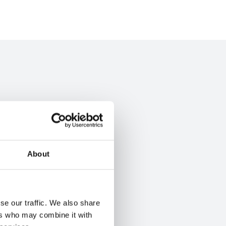
About
se our traffic. We also share
3
Vento
ers who may combine it with
Até