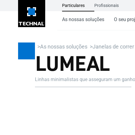
Particulares
Profissionais
As nossas soluções
O seu pro
As nossas soluções
Janelas de correr
LUMEAL
Linhas minimalistas que asseguram um ganho 