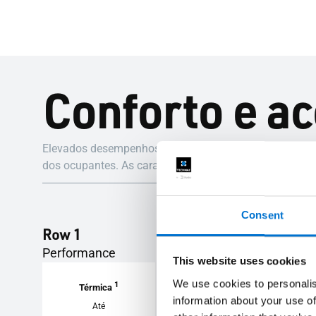
Conforto e ac
Elevados desempenhos de estanqueidade e resistência
dos ocupantes. As características incluem abertura fáci
Consent
Row 1
Performance
This website uses cookies
We use cookies to personalis
1
2
Térmica
Acústica
information about your use of
Até
Até