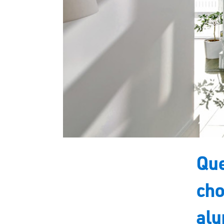
Que
cho
alu