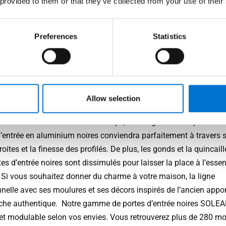
 provided to them or that they’ve collected from your use of their
HNAL : des portes d’entrée
res sur mesure
Preferences
Statistics
ignée aux décors en passant par les finitions, votre porte d’entr
s’adapte à vos envies. Laissez libre cours à votre créativité et
Allow selection
z une porte d’entrée noire sur mesure qui correspond au design 
 Pour un rendu dans l’ère du temps, notre ligne contemporaine 
d’entrée en aluminium noires conviendra parfaitement à travers 
roites et la finesse des profilés. De plus, les gonds et la quincaill
es d’entrée noires sont dissimulés pour laisser la place à l’esse
. Si vous souhaitez donner du charme à votre maison, la ligne
nnelle avec ses moulures et ses décors inspirés de l’ancien appo
che authentique. Notre gamme de portes d’entrée noires SOLEA
e et modulable selon vos envies. Vous retrouverez plus de 280 mo