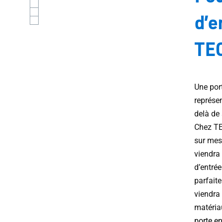
d’e
TE
Une port
représe
delà de 
Chez TE
sur mes
viendra 
d’entrée
parfait
viendra 
matériau
porte e