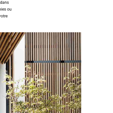
 dans
hies ou
votre