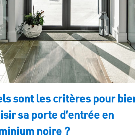
ls sont les critères pour bie
isir sa porte d’entrée en
minium noire ?