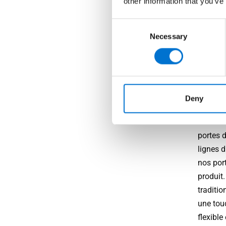
other information that you’ve
TEC
Consent
noi
Necessary
Selection
De la po
TECHNAL 
Deny
conceve
maison.
portes 
lignes d
nos port
produit
traditio
une tou
flexibl