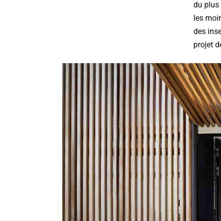
du plus
les moi
des ins
projet d