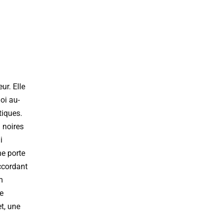
ur. Elle
oi au-
tiques.
 noires
i
ne porte
accordant
m
ce
et, une