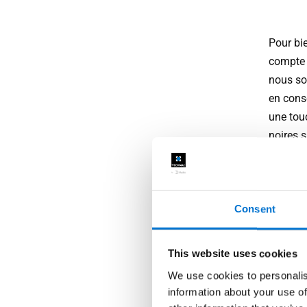
Pour bie
compte 
nous so
en cons
une touc
noires 
d’entré
avec le 
format 
tourner
Consent
votre en
une port
This website uses cookies
intérieu
We use cookies to personalis
paumelle
information about your use of