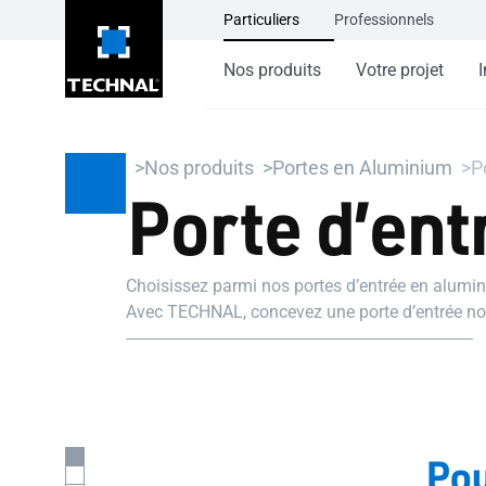
Particuliers
Professionnels
Nos produits
Votre projet
I
Nos produits
Portes en Aluminium
P
Porte d’ent
Choisissez parmi nos portes d’entrée en aluminiu
Avec TECHNAL, concevez une porte d’entrée noi
Pou