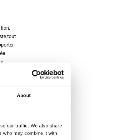
tion,
ste tout
pporter
rée
te
ccordant
en
ous
lon
About
oisir
se our traffic. We also share
ins.
ers who may combine it with