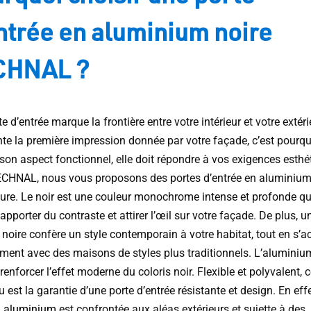
ntrée en aluminium noire
CHNAL ?
e d’entrée marque la frontière entre votre intérieur et votre extérie
nte la première impression donnée par votre façade, c’est pourqu
son aspect fonctionnel, elle doit répondre à vos exigences esthé
CHNAL, nous vous proposons des portes d’entrée en aluminium
ure. Le noir est une couleur monochrome intense et profonde qu
apporter du contraste et attirer l’œil sur votre façade. De plus, u
 noire confère un style contemporain à votre habitat, tout en s’
ement avec des maisons de styles plus traditionnels. L’aluminiu
renforcer l’effet moderne du coloris noir. Flexible et polyvalent, 
 est la garantie d’une porte d’entrée résistante et design. En eff
n aluminium
est confrontée aux aléas extérieurs et sujette à des