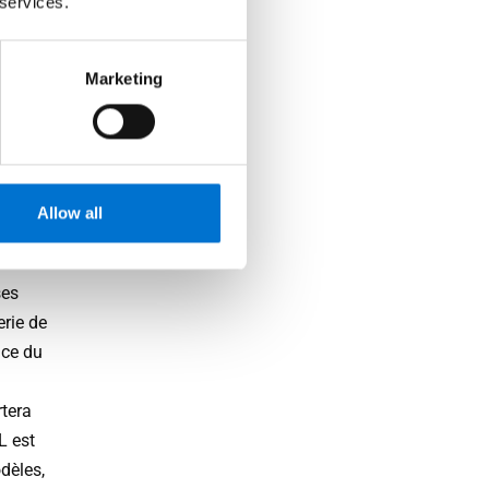
 services.
Marketing
ée
Allow all
de votre
de
ses
erie de
nce du
rtera
L est
dèles,