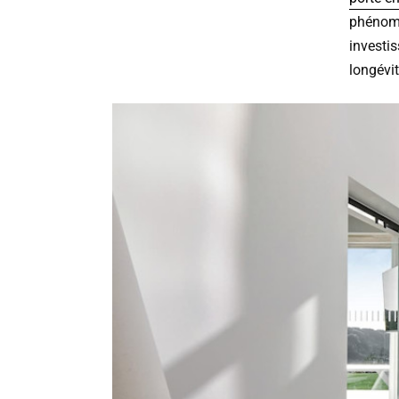
phénomè
investi
longévit