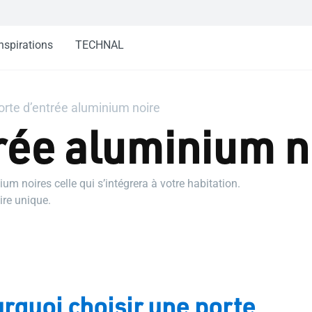
nspirations
TECHNAL
orte d’entrée aluminium noire
rée aluminium n
m noires celle qui s’intégrera à votre habitation.
re unique.
rquoi choisir une porte