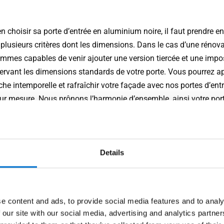
n choisir sa porte d’entrée en aluminium noire, il faut prendre en
plusieurs critères dont les dimensions. Dans le cas d’une rénova
mmes capables de venir ajouter une version tiercée et une impo
ervant les dimensions standards de votre porte. Vous pourrez a
he intemporelle et rafraîchir votre façade avec nos portes d’ent
sur mesure. Nous prônons l’harmonie d’ensemble, ainsi votre por
e noire TECHNAL viendra sublimer l’architecture existante en s’a
style existant. Nos portes d’entrée en aluminium noires existent 
XXL pour des projets de grande envergure. Vous pourrez alors v
 vers des vantaux de 2,5 m de hauteur pour 1,25 m de largeur. Se
Details
vironnement et les dispositions de votre habitat, vous pourrez ch
e d’entrée noire avec une ouverture extérieure ou une ouverture
re. Enfin, vous aurez accès à nos trois systèmes de rotation : sur
e content and ads, to provide social media features and to analy
s, va-et-vient sur pivot ou tube anti-pince doigts selon vos beso
 our site with our social media, advertising and analytics partn