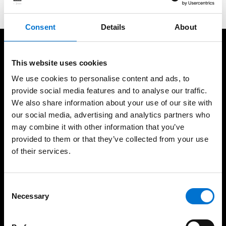
Consent
Details
About
A vos côtés pour vos projets
This website uses cookies
We use cookies to personalise content and ads, to
provide social media features and to analyse our traffic.
We also share information about your use of our site with
our social media, advertising and analytics partners who
may combine it with other information that you’ve
Depuis plus de 65 ans au
200 Aluminiers Agréés
provided to them or that they’ve collected from your use
service du design
dans toute la France
of their services.
Consent
Menuiseries bas carbone
Fabrication 100%
Necessary
Selection
sans surcoût
française