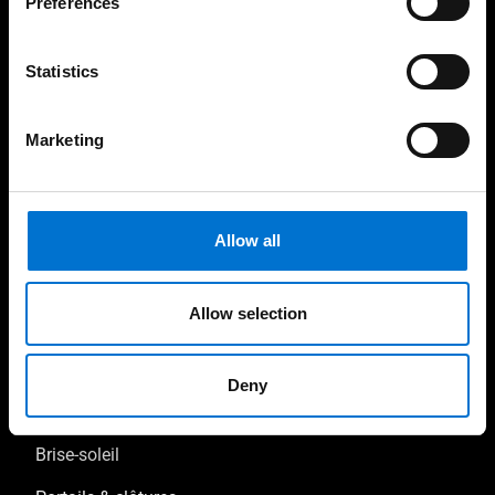
Preferences
Statistics
Nos produits
Marketing
Fenêtres
Portes-fenêtres
Portes
Allow all
Baies coulissantes
Allow selection
Vérandas
Pergolas & carports
Deny
Volets
Brise-soleil