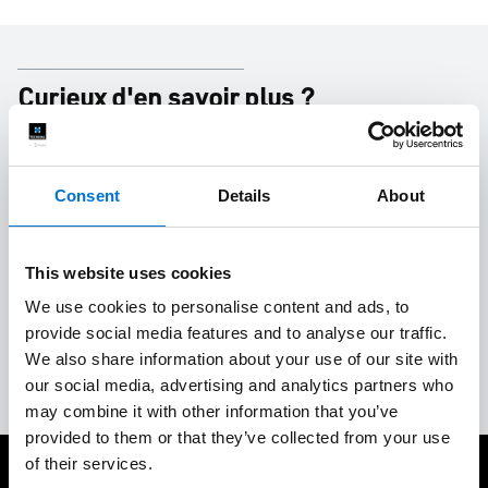
Curieux d'en savoir plus ?
Baie coulissante
Baie vitrée
Architecture
Consent
Details
About
Durable
Espaces extérieurs
Inspiration
Maison
This website uses cookies
Rénovation
Construction
Modernité
Fenêtre
We use cookies to personalise content and ads, to
provide social media features and to analyse our traffic.
We also share information about your use of our site with
Design
our social media, advertising and analytics partners who
may combine it with other information that you’ve
provided to them or that they’ve collected from your use
of their services.