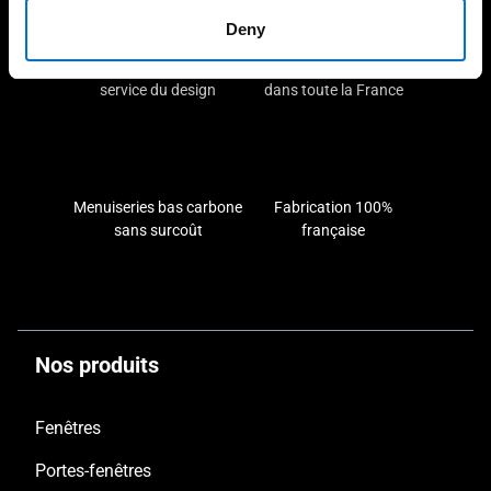
Deny
Depuis plus de 65 ans au
200 Aluminiers Agréés
service du design
dans toute la France
Menuiseries bas carbone
Fabrication 100%
sans surcoût
française
Nos produits
Fenêtres
Portes-fenêtres