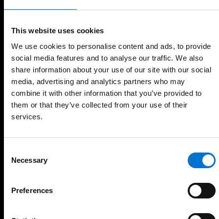
Demander un devis
This website uses cookies
Demander un devis en 2 minutes
We use cookies to personalise content and ads, to provide
social media features and to analyse our traffic. We also
Votre nom, votre prénom et l'adresse de votre projet
share information about your use of our site with our social
media, advertising and analytics partners who may
Prénom
combine it with other information that you’ve provided to
them or that they’ve collected from your use of their
services.
Nom
Consent
Necessary
Code postal
Selection
Preferences
Continuer