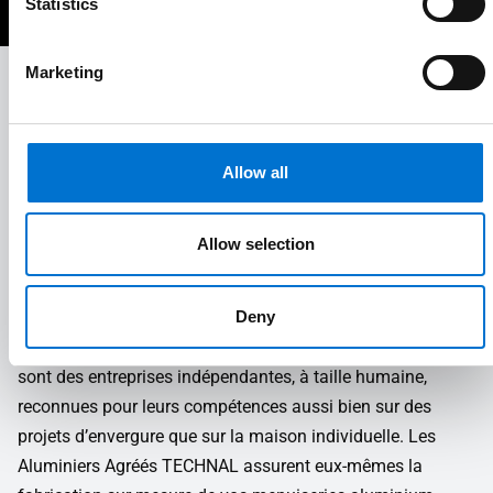
Statistics
Marketing
À vos côtés tout au long de votre projet
Votre Aluminier Agréé TECHNAL vous accompagne pas à
pas dans la réalisation de votre projet.
Allow all
Allow selection
Du conseil à la pose, votre Aluminier
TECHNAL vous accompagne
Deny
Les membres du Réseau des Aluminiers Agréés TECHNAL
sont des entreprises indépendantes, à taille humaine,
reconnues pour leurs compétences aussi bien sur des
projets d’envergure que sur la maison individuelle. Les
Aluminiers Agréés TECHNAL assurent eux-mêmes la