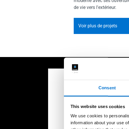
moderne avec ses ouverture
de vie vers l'extérieur.
Voir plus de projets
Consent
Demander un 
This website uses cookies
Demander un devis en 2 mi
We use cookies to personalis
information about your use of
Votre nom, votre prénom et l'ad