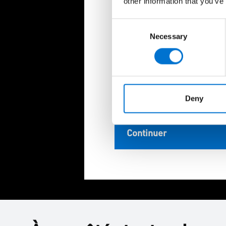
other information that you’ve
Prénom
Consent
Necessary
Selection
Nom
Code postal
Deny
Continuer