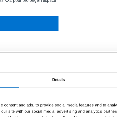
s XXL pour prolonger l'espace
Details
devis
nutes
e content and ads, to provide social media features and to analy
 our site with our social media, advertising and analytics partn
resse de votre projet