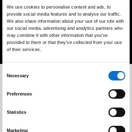
We use cookies to personalise content and ads, to
provide social media features and to analyse our traffic.
Code postal
We also share information about your use of our site with
our social media, advertising and analytics partners who
may combine it with other information that you’ve
Continuer
provided to them or that they’ve collected from your use
of their services.
Consent
Necessary
Selection
À vos côtés tout au long de votre projet
Votre Maisons de Lumière by TECHNAL vous accompagne
Preferences
pas à pas dans la réalisation de votre projet.
Statistics
Du conseil à la pose, votre Maisons de
Lumière by TECHNAL vous
Marketing