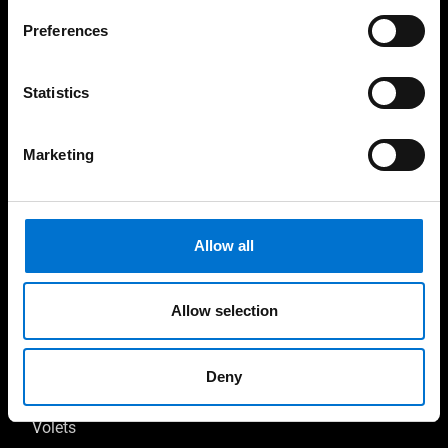
sans surcoût
française
Preferences
Statistics
Nos produits
Marketing
Fenêtres
Portes-fenêtres
Allow all
Portes
Baies coulissantes
Allow selection
Vérandas
Deny
Pergolas & carports
Volets