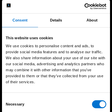
Continuer
Consent
Details
About
This website uses cookies
A vos côtés pour vos projets
We use cookies to personalise content and ads, to
provide social media features and to analyse our traffic.
We also share information about your use of our site with
our social media, advertising and analytics partners who
may combine it with other information that you’ve
provided to them or that they’ve collected from your use
Depuis plus de 65 ans au
200 Aluminiers Agréés
of their services.
service du design
dans toute la France
Consent
Necessary
Selection
Menuiseries bas carbone
Fabrication 100%