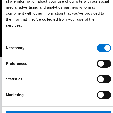
share information about your use of our site with our social
media, advertising and analytics partners who may
combine it with other information that you’ve provided to
Code postal
them or that they’ve collected from your use of their
services.
Continuer
Consent
Necessary
Selection
Preferences
À vos côtés tout au long de votre projet
Votre Aluminier Agréé TECHNAL vous accompagne pas à
Statistics
pas dans la réalisation de votre projet.
Marketing
Du conseil à la pose, votre Aluminier