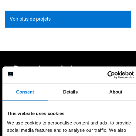
Voir plus de projets
Demander un devis
Demander un devis en 2 minutes
Consent
Details
About
Votre nom, votre prénom et l'adresse de votre projet
Prénom
This website uses cookies
We use cookies to personalise content and ads, to provide
social media features and to analyse our traffic. We also
Nom