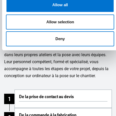
TECHNAL vous accompagne
Allow all
Les membres du Réseau des Aluminiers Agréés TECHNAL
sont des entreprises indépendantes, à taille humaine,
Allow selection
reconnues pour leurs compétences aussi bien sur des
projets d’envergure que sur la maison individuelle. Les
Deny
Aluminiers Agréés TECHNAL assurent eux-mêmes la
fabrication sur-mesure de vos menuiseries aluminium
dans leurs propres ateliers et la pose avec leurs équipes.
Leur personnel compétent, formé et spécialisé, vous
accompagne à toutes les étapes de votre projet, depuis la
conception sur ordinateur à la pose sur le chantier.
De la prise de contact au devis
1
De la commande à la fabrication