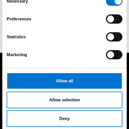
Necessary
Selection
Vous avez un projet ?
Preferences
Demander un devis
Statistics
Marketing
A vos côtés pour vos projets
Allow all
Allow selection
Depuis plus de 65 ans au
200 Aluminiers Agréés
service du design
dans toute la France
Deny